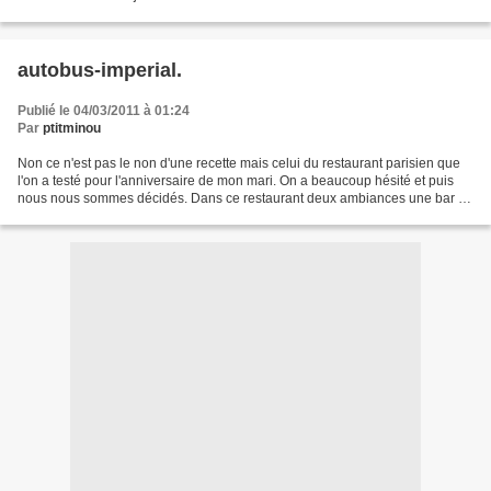
(180°c). Faîtes bouillir le lait...
autobus-imperial.
Publié le 04/03/2011 à 01:24
Par
ptitminou
Non ce n'est pas le non d'une recette mais celui du restaurant parisien que
l'on a testé pour l'anniversaire de mon mari. On a beaucoup hésité et puis
nous nous sommes décidés. Dans ce restaurant deux ambiances une bar à
tapas et l'autre restaurant Au...