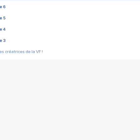
e 6
e 5
e 4
e 3
s créatrices de la VF !
e 2
e 1
e Mektoub My Love arrive enfin ! Rencontre avec Shaïn Boumedine et Sal
i : après Toni en famille
elle réalise le bouleversant Dites lui que je l'aime
ais ! Rencontre autour de Vie privée de Rebecca Zlotowski
 de Marguerite, Grave... Rencontre avec Ella Rumpf