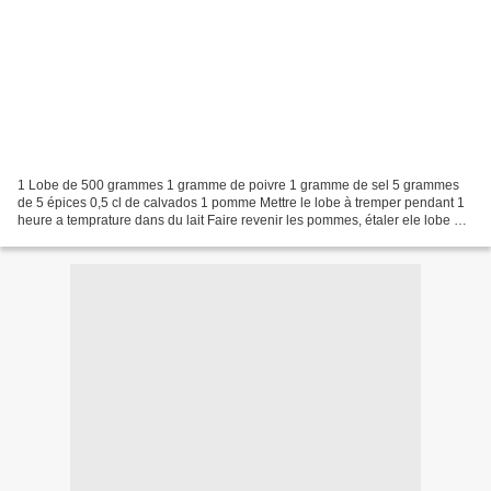
1 Lobe de 500 grammes 1 gramme de poivre 1 gramme de sel 5 grammes
de 5 épices 0,5 cl de calvados 1 pomme Mettre le lobe à tremper pendant 1
heure a temprature dans du lait Faire revenir les pommes, étaler ele lobe et
le séparer en deux au niveau du ventricule...