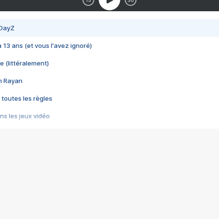
 DayZ
 a 13 ans (et vous l'avez ignoré)
e (littéralement)
im Rayan
 toutes les règles
s les jeux vidéo
us choquant de Rockstar ? - Le scandale BULLY
e plus moche de Steam
du RÊVE tourne au CAUCHEMAR
pendant 8 heures
it… à tort