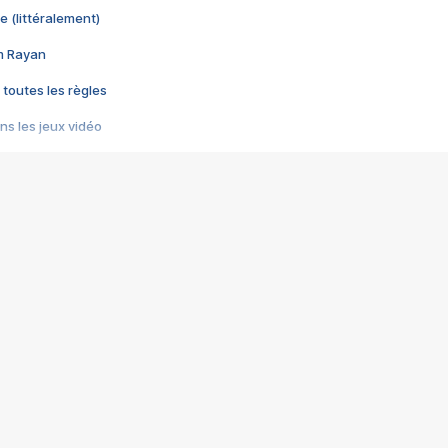
e (littéralement)
im Rayan
 toutes les règles
s les jeux vidéo
us choquant de Rockstar ? - Le scandale BULLY
e plus moche de Steam
du RÊVE tourne au CAUCHEMAR
pendant 8 heures
it… à tort
umiliés par un jeu vidéo
ire - Final Fantasy 8
ti un empire - Age of Empires