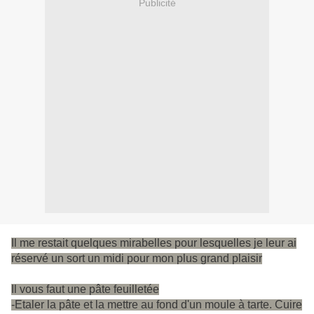
Publicité
I
l me restait quelques mirabelles pour lesquelles je leur ai
réservé un sort un midi pour mon plus grand plaisir
Il vous faut une pâte feuilletée
-Etaler la pâte et la mettre au fond d'un moule à tarte. Cuire