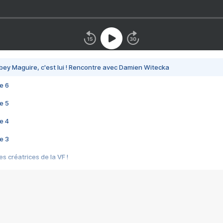
bey Maguire, c'est lui ! Rencontre avec Damien Witecka
e 6
e 5
e 4
e 3
s créatrices de la VF !
e 2
e 1
e Mektoub My Love arrive enfin ! Rencontre avec Shaïn Boumedine et Sal